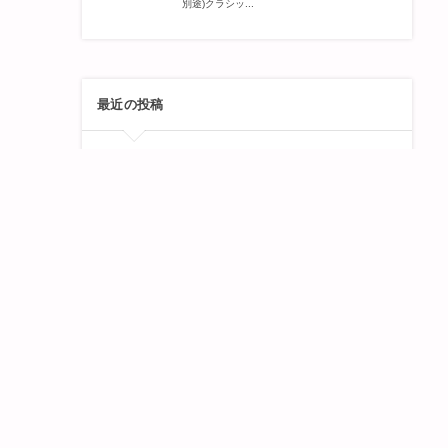
最近の投稿
ご家族のライフスタイルと習い
事について
生徒さん随時募集中です
体験レッスンについて
出演情報・時々更新
ごあいさつ
続きを読む