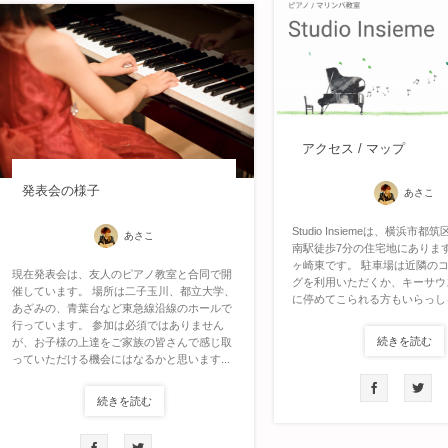
アクセス / マップ
発表会の様子
あさこ
Studio Insiemeは、横浜市
あさこ
南駅徒歩7分の住宅地にあります
ヶ崎東です。 駐車場は近隣の
現在発表会は、友人のピアノ教室と合同で開
グを利用いただくか、キーサウ
催しています。 場所は二子玉川、都立大学、
に停めてこられる方もいらっし
あざみの、青葉台など東急線沿線のホールで
行っています。 参加は必須ではありません
続きを読む
が、お子様の上達をご家族の皆さんで感じ取
っていただける機会にはなるかと思います...
続きを読む