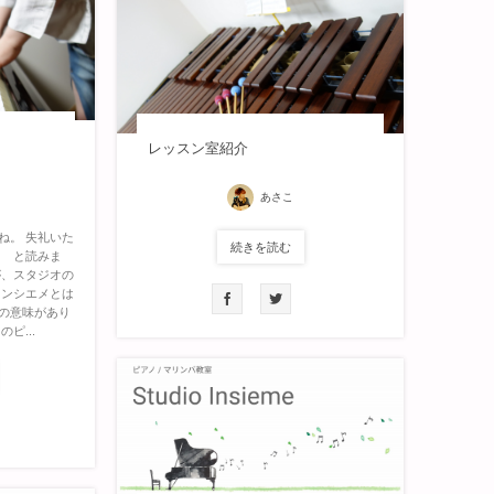
レッスン室紹介
あさこ
ね。 失礼いた
続きを読む
メ と読みま
が、スタジオの
インシエメとは
の意味があり
ピ...