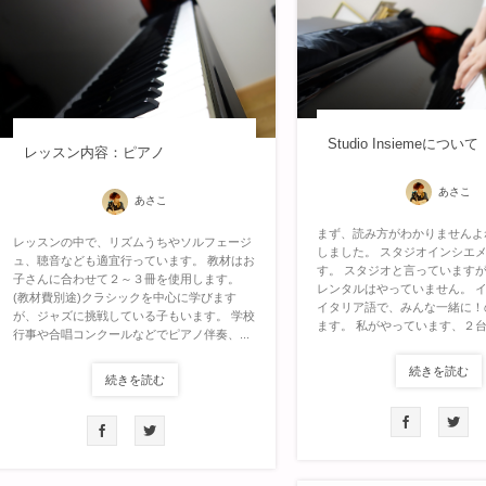
Studio Insiemeについて
レッスン内容：ピアノ
あさこ
あさこ
まず、読み方がわかりませんよ
レッスンの中で、リズムうちやソルフェージ
しました。 スタジオインシエ
ュ、聴音なども適宜行っています。 教材はお
す。 スタジオと言っています
子さんに合わせて２～３冊を使用します。
レンタルはやっていません。 
(教材費別途)クラシックを中心に学びます
イタリア語で、みんな一緒に！
が、ジャズに挑戦している子もいます。 学校
ます。 私がやっています、２台の
行事や合唱コンクールなどでピアノ伴奏、...
続きを読む
続きを読む