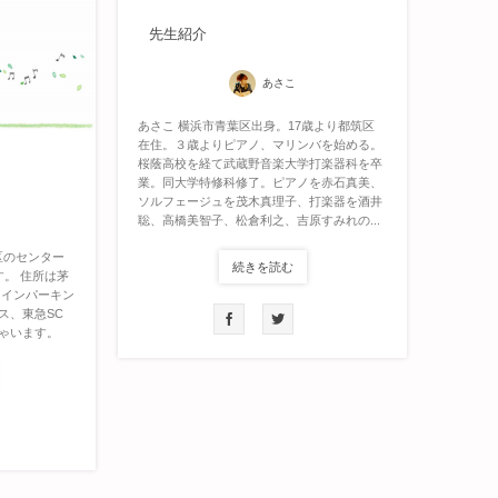
先生紹介
あさこ
あさこ 横浜市青葉区出身。17歳より都筑区
在住。３歳よりピアノ、マリンバを始める。
桜蔭高校を経て武蔵野音楽大学打楽器科を卒
業。同大学特修科修了。ピアノを赤石真美、
ソルフェージュを茂木真理子、打楽器を酒井
聡、高橋美智子、松倉利之、吉原すみれの...
都筑区のセンター
続きを読む
。 住所は茅
コインパーキン
ス、東急SC
ゃいます。